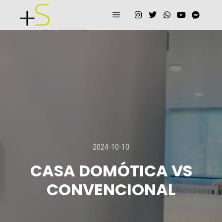
function add_excerpt_to_portfolio() {
add_post_type_support('projects', 'excerpt'); // Cambia 'projects' si el
slug es diferente } add_action('init', 'add_excerpt_to_portfolio');
2024-10-10
CASA DOMÓTICA VS
CONVENCIONAL