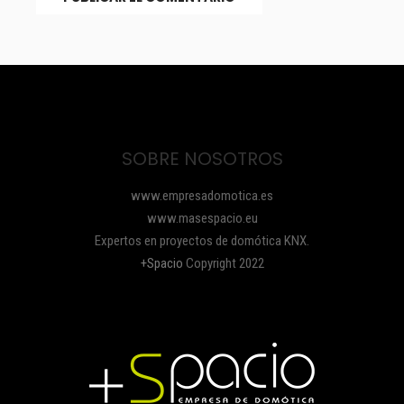
SOBRE NOSOTROS
www.empresadomotica.es
www.masespacio.eu
Expertos en proyectos de domótica KNX.
+Spacio
Copyright 2022