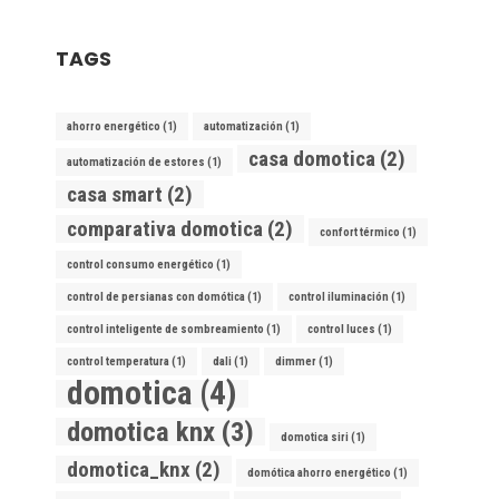
TAGS
ahorro energético
(1)
automatización
(1)
casa domotica
(2)
automatización de estores
(1)
casa smart
(2)
comparativa domotica
(2)
confort térmico
(1)
control consumo energético
(1)
control de persianas con domótica
(1)
control iluminación
(1)
control inteligente de sombreamiento
(1)
control luces
(1)
control temperatura
(1)
dali
(1)
dimmer
(1)
domotica
(4)
domotica knx
(3)
domotica siri
(1)
domotica_knx
(2)
domótica ahorro energético
(1)