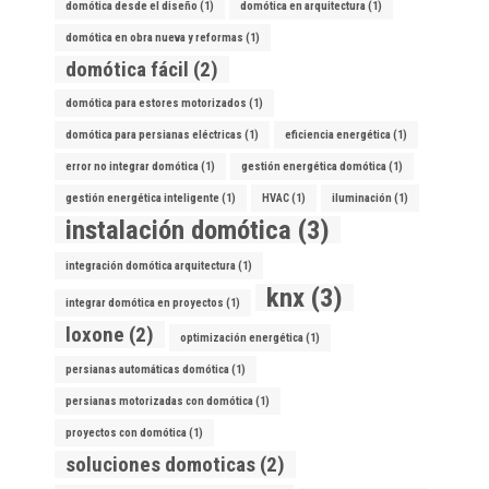
domótica desde el diseño
(1)
domótica en arquitectura
(1)
domótica en obra nueva y reformas
(1)
domótica fácil
(2)
domótica para estores motorizados
(1)
domótica para persianas eléctricas
(1)
eficiencia energética
(1)
error no integrar domótica
(1)
gestión energética domótica
(1)
gestión energética inteligente
(1)
HVAC
(1)
iluminación
(1)
instalación domótica
(3)
integración domótica arquitectura
(1)
knx
(3)
integrar domótica en proyectos
(1)
loxone
(2)
optimización energética
(1)
persianas automáticas domótica
(1)
persianas motorizadas con domótica
(1)
proyectos con domótica
(1)
soluciones domoticas
(2)