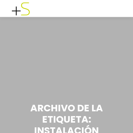
function add_excerpt_to_portfolio() {
add_post_type_support('projects', 'excerpt'); // Cambia 'projects' si el
slug es diferente } add_action('init', 'add_excerpt_to_portfolio');
Menú principal
ARCHIVO DE LA
ETIQUETA:
INSTALACIÓN