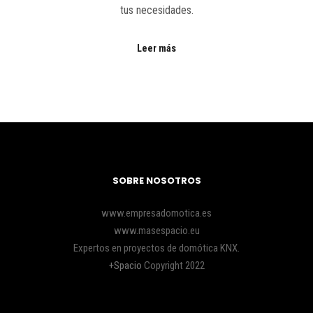
tus necesidades.
Leer más
SOBRE NOSOTROS
www.empresadomotica.es
www.masespacio.eu
Expertos en proyectos de domótica KNX.
+Spacio
Copyright 2022